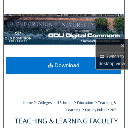
Search
Browse Collections
My Account
×
About
Switch to
Digital Commons Network™
desktop
view
Download
>
>
>
Home
Colleges and Schools
Education
Teaching &
>
>
Learning
Faculty Pubs
287
TEACHING & LEARNING FACULTY