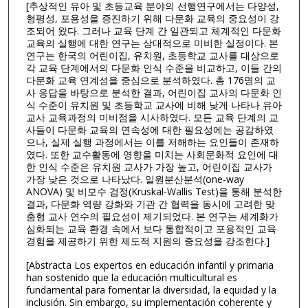
[추상적인 유아 및 초등교육 분야의 선행연구에서는 다양성,
형평성, 포용성을 증진하기 위해 다문화 교육의 중요성이 강
조되어 왔다. 그러나 교육 단계 간 일관되고 체계적인 다문화
교육의 실행에 대한 연구는 상대적으로 미비한 실정이다. 본
연구는 한국의 어린이집, 유치원, 초등학교 교사를 대상으로
각 교육 단계에서의 다문화 인식 수준을 비교하고, 이들 간의
다문화 교육 연계성을 중심으로 분석하였다. 총 176명의 교
사 응답을 바탕으로 분석한 결과, 어린이집 교사의 다문화 인
식 수준이 유치원 및 초등학교 교사에 비해 낮게 나타나 유아
교사 교육과정의 미비점을 시사하였다. 모든 교육 단계의 교
사들이 다문화 교육의 연속성에 대한 필요성에는 공감하였
으나, 실제 실행 과정에서는 이를 저해하는 요인들이 존재하
였다. 또한 교수활동에 영향을 미치는 사회문화적 요인에 대
한 인식 수준은 유치원 교사가 가장 높고, 어린이집 교사가
가장 낮은 것으로 나타났다. 일원분산분석(one-way
ANOVA) 및 비모수 검정(Kruskal-Wallis Test)을 통해 분석한
결과, 다문화 역량 강화와 기관 간 협력을 동시에 고려한 맞
춤형 교사 연수의 필요성이 제기되었다. 본 연구는 세계화가
심화되는 교육 환경 속에서 보다 통합적이고 포용적인 교육
경험을 제공하기 위한 제도적 지원의 중요성을 강조한다.]
[Abstracta Los expertos en educación infantil y primaria
han sostenido que la educación multicultural es
fundamental para fomentar la diversidad, la equidad y la
inclusión. Sin embargo, su implementación coherente y