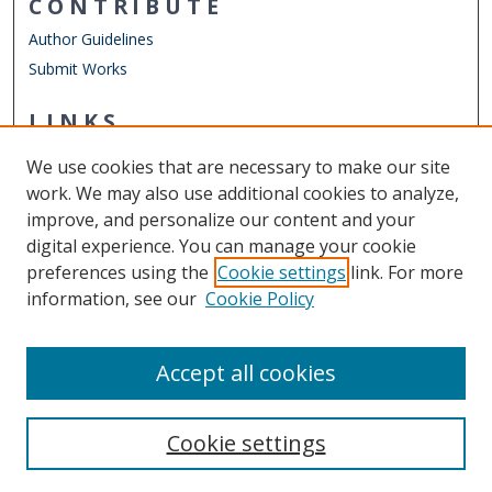
CONTRIBUTE
Author Guidelines
Submit Works
LINKS
Department of Teaching & Learning
We use cookies that are necessary to make our site
Other Digital Collections
work. We may also use additional cookies to analyze,
ODU Libraries
improve, and personalize our content and your
Old Dominion University
digital experience. You can manage your cookie
preferences using the
Cookie settings
link. For more
CONTACT US
information, see our
Cookie Policy
Digital Commons Manager
Accept all cookies
Cookie settings